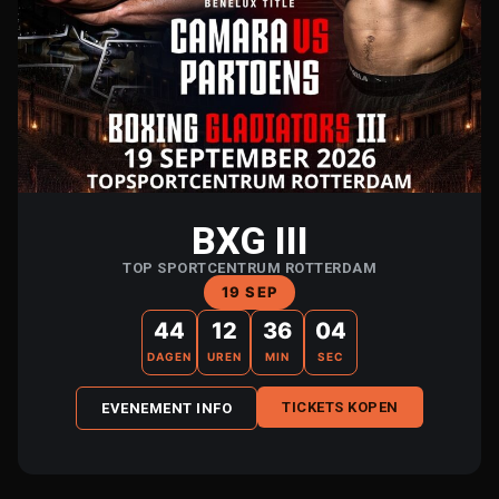
BXG III
TOP SPORTCENTRUM ROTTERDAM
19 SEP
44
12
36
03
DAGEN
UREN
MIN
SEC
TICKETS KOPEN
EVENEMENT INFO