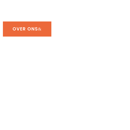
PROFESSIONEEL BOKSEN IN NEDERLAND
OPNIEUW GEDEFINIEERD
OVER ONS