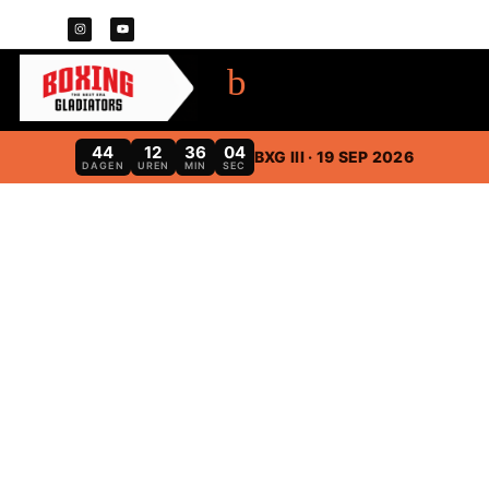
44
12
36
03
BXG III · 19 SEP 2026
DAGEN
UREN
MIN
SEC
HET NIEUWE TIJDPERK
BOXING
GLADIATORS