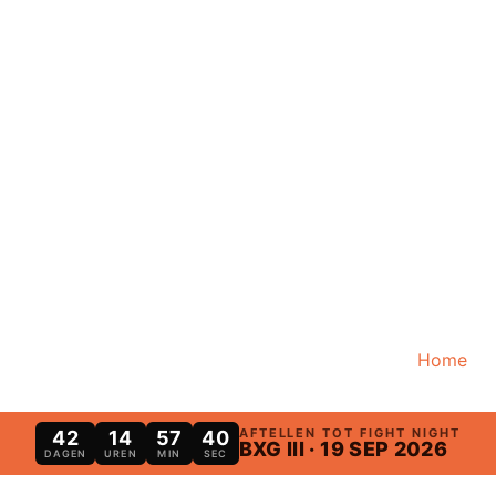
Home
AFTELLEN TOT FIGHT NIGHT
42
14
57
40
BXG III · 19 SEP 2026
DAGEN
UREN
MIN
SEC