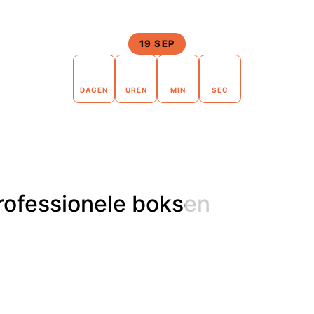
19 SEP
42
14
57
40
DAGEN
UREN
MIN
SEC
professionele boksen